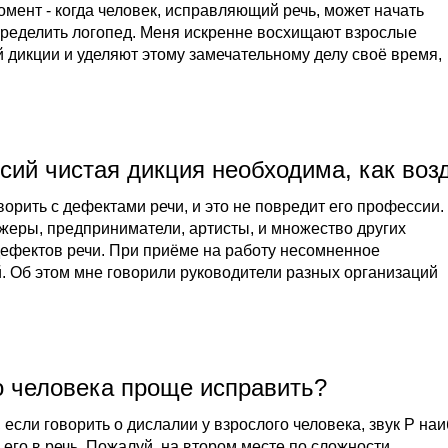
момент - когда человек, исправляющий речь, может начать
пределить логопед. Меня искренне восхищают взрослые
 дикции и уделяют этому замечательному делу своё время,
ий чистая дикция необходима, как возд
оворить с дефектами речи, и это не повредит его профессии.
жеры, предприниматели, артисты, и множество других
дефектов речи. При приёме на работу несомненное
й. Об этом мне говорили руководители разных организаций
о человека проще исправить?
 если говорить о дислалии у взрослого человека, звук Р на
 его в речь. Пожалуй, на втором месте по сложности