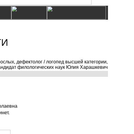
ТИ
рослых, дефектолог / логопед высшей категории,
кандидат филологических наук Юлия Харашкевич
колаевна
нет.