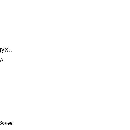
ух..
 А
иболее