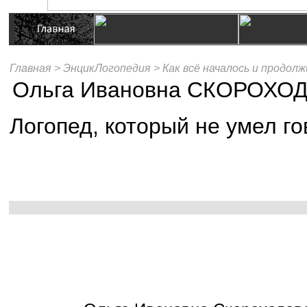
Главная >
ЭнцикЛогопедия >
Как всё началось и продолж
Ольга Ивановна СКОРОХО
Логопед, который не умел г