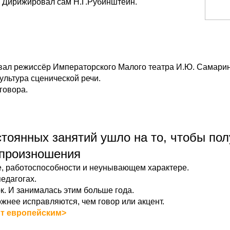
. Дирижировал сам Н.Г.Рубинштейн.
вал режиссёр Императорского Малого театра И.Ю. Самарин
ультура сценической речи.
говора.
стоянных занятий ушло на то, чтобы пол
о произношения
ве, работоспособности и неунывающем характере.
едагогах.
. И занималась этим больше года.
жнее исправляются, чем говор или акцент.
т европейским>