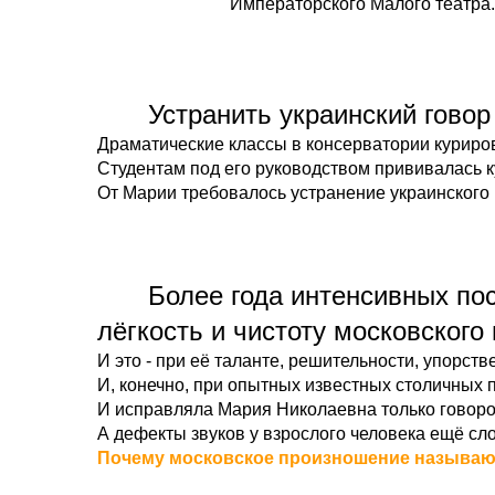
Императорского Малого театра
Устранить украинский говор
Драматические классы в консерватории куриро
Студентам под его руководством прививалась к
От Марии требовалось устранение украинского 
Более года интенсивных по
лёгкость и чистоту московског
И это - при её таланте, решительности, упорст
И, конечно, при опытных известных столичных п
И исправляла Мария Николаевна только говорок
А дефекты звуков у взрослого человека ещё сло
Почему московское произношение называю