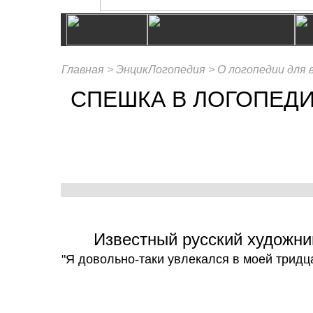
Главная >
ЭнцикЛогопедия >
О логопедии для 
СПЕШКА В ЛОГОПЕД
Известный русский художни
"Я довольно-таки увлекался в моей тридца