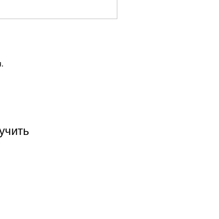
.
учить