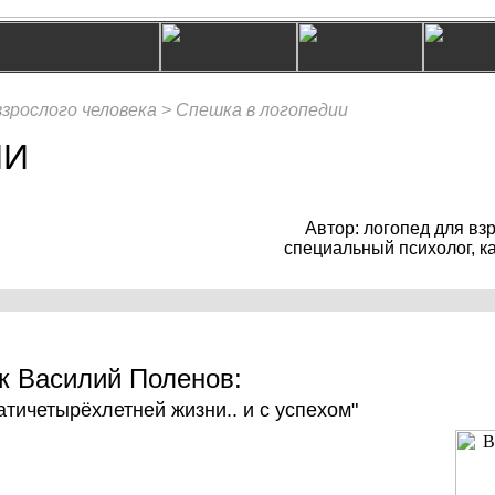
взрослого человека >
Спешка в логопедии
ИИ
Автор: логопед для вз
специальный психолог, 
к Василий Поленов:
тичетырёхлетней жизни.. и с успехом"