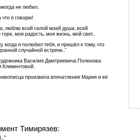
никогда не любил.
а что я говорю!
лю, люблю всей силой моей души, всей
 горе, моя радость, моя жизнь, мой свет..
у, когда я полюбил тебя, и пришёл к тому, что
ранной случайной встречи.."
о художника Василия Дмитриевича Поленова
 Климентовой.
 живописца произвела впечатление Мария и её
имент Тимирязев:
.."