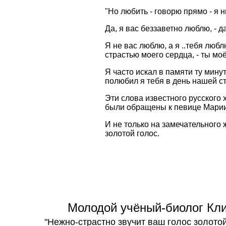
"Но любить - говорю прямо - я 
Да, я вас беззаветно люблю, - д
Я не вас люблю, а я ..тебя люб
страстью моего сердца, - ты моё
Я часто искал в памяти ту минут
полюбил я тебя в день нашей ст
Эти слова известного русског
были обращены к певице Марии
И не только на замечательного
золотой голос.
Молодой учёный-биолог Кл
"Нежно-страстно звучит ваш голос золотой