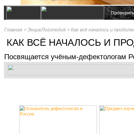
Главная >
ЭнцикЛогопедия >
Как всё началось и продол
КАК ВСЁ НАЧАЛОСЬ И П
Посвящается учёным-дефектологам Р