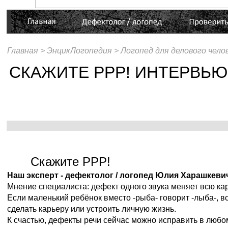
Главная >
ЭнцикЛогопедия >
Логопед для делового чело
СКАЖИТЕ РРР! ИНТЕРВЬЮ
Скажите РРР!
Наш эксперт - дефектолог / логопед Юлия Харашкеви
Мнение специалиста: дефект одного звука меняет всю кар
Если маленький ребёнок вместо -рыба- говорит -лыба-, в
сделать карьеру или устроить личную жизнь.
К счастью, дефекты речи сейчас можно исправить в любом