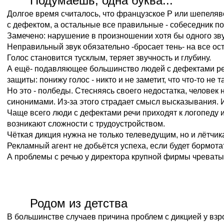
Подумаешь, одна буква...
Долгое время считалось, что французское Р или шепеляво
с дефектом, а остальные все правильные - собеседник по
Замечено: нарушение в произношении хотя бы одного зву
Неправильный звук обязательно -бросает тень- на все ост
Голос становится тусклым, теряет звучность и глубину.
А ещё- подавляющее большинство людей с дефектами ре
защиты: понижу голос - никто и не заметит, что что-то не та
Но это - полбеды. Стесняясь своего недостатка, человек 
синонимами. Из-за этого страдает смысл высказывания. 
Чаще всего люди с дефектами речи приходят к логопеду и
возникают сложности с трудоустройством.
Чёткая дикция нужна не только телеведущим, но и лётчик
Рекламный агент не добьётся успеха, если будет бормота
А проблемы с речью у директора крупной фирмы чреват
Родом из детства
В большинстве случаев причина проблем с дикцией у взро